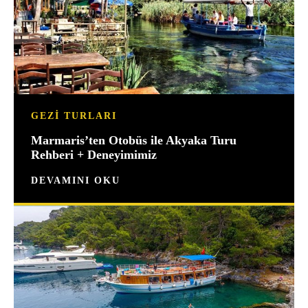
GEZI TURLARI
Marmaris’ten Otobüs ile Akyaka Turu
Rehberi + Deneyimimiz
DEVAMINI OKU