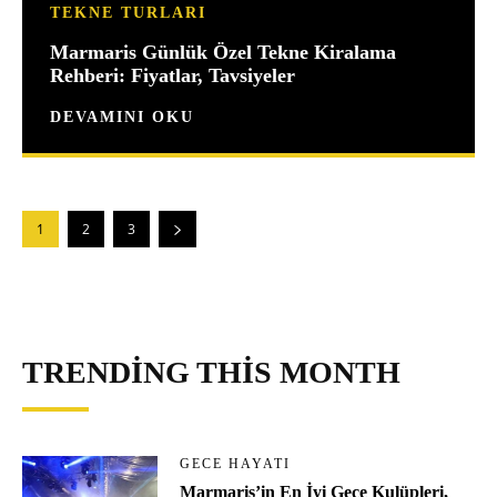
TEKNE TURLARI
Marmaris Günlük Özel Tekne Kiralama
Rehberi: Fiyatlar, Tavsiyeler
DEVAMINI OKU
1
2
3
TRENDING THIS MONTH
GECE HAYATI
Marmaris’in En İyi Gece Kulüpleri,