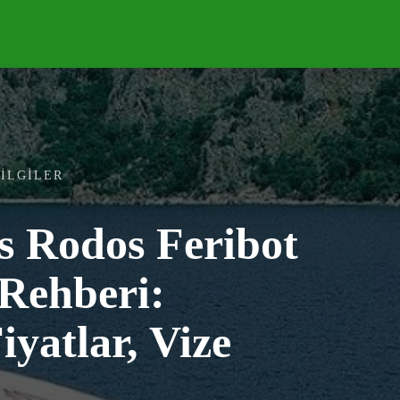
DELER
KONAKLAMA
FAYDALI
+++
BILGILER
 Rodos Feribot
 Rehberi:
iyatlar, Vize