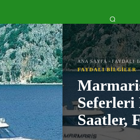
PÜLER
TEKNE TURLARI
MAVI TUR
BEL
ANA SAYFA
FAYDALI 
FAYDALI BILGILER
Marmaris
Seferleri
Saatler, F