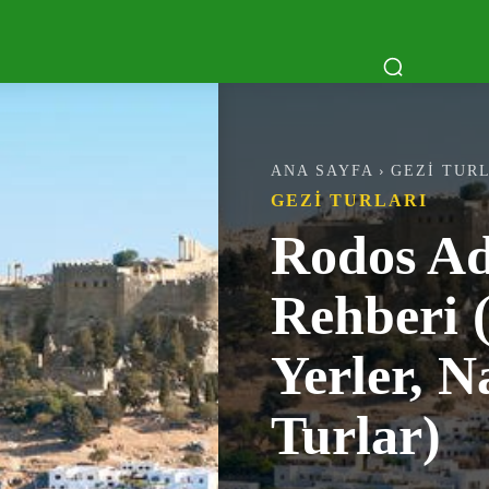
PÜLER
TEKNE TURLARI
MAVI TUR
BEL
ANA SAYFA
GEZI TUR
GEZI TURLARI
Rodos Ad
Rehberi 
Yerler, N
Turlar)