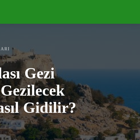
DELER
KONAKLAMA
FAYDALI
+++
LARI
ası Gezi
(Gezilecek
asıl Gidilir?