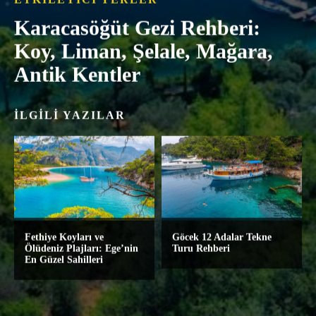
Karacasöğüt Gezi Rehberi:
Koy, Liman, Şelale, Mağara,
Antik Kentler
İLGILI YAZILAR
Fethiye Koyları ve
Göcek 12 Adalar Tekne
Ölüdeniz Plajları: Ege’nin
Turu Rehberi
En Güzel Sahilleri