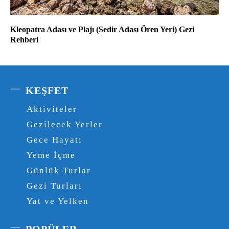
Kleopatra Adası ve Plajı (Sedir Adası Ören Yeri) Gezi
Rehberi
KEŞFET
Aktiviteler
Gezilecek Yerler
Gece Hayatı
Yeme İçme
Günlük Turlar
Gezi Turları
Yat ve Yelken
POPÜLER