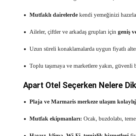
Mutfaklı dairelerde
kendi yemeğinizi hazırlay
Aileler, çiftler ve arkadaş grupları için
geniş v
Uzun süreli konaklamalarda uygun fiyatlı alter
Toplu taşımaya ve marketlere yakın, güvenli 
Apart Otel Seçerken Nelere Dik
Plaja ve Marmaris merkeze ulaşım kolaylı
Mutfak ekipmanları:
Ocak, buzdolabı, temel
Havuz, klima, Wi-Fi, temizlik hizmetleri
fiy