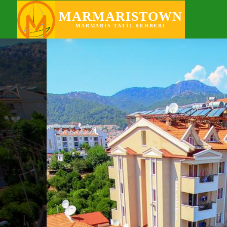
KEŞFET
PO
MARMARISTOWN
MARMARIS TATIL REHBERI