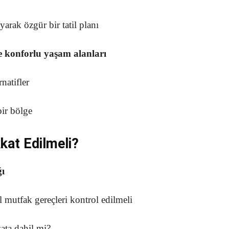
arak özgür bir tatil planı
e konforlu yaşam alanları
natifler
bir bölge
kat Edilmeli?
ğı
 mutfak gereçleri kontrol edilmeli
ata dahil mi?