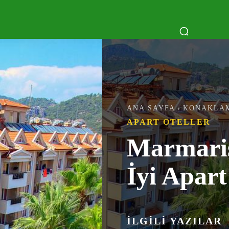
PÜLER
TEKNE TURLARI
MAVI TUR
BEL
ANA SAYFA
KONAKLA
APART OTELLER
Marmari
İyi Apart
İLGILI YAZILAR