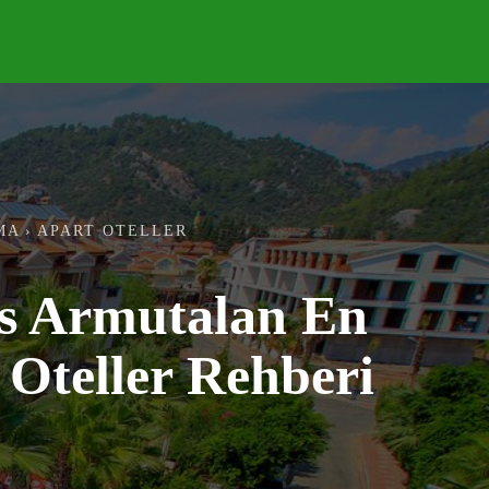
DELER
KONAKLAMA
FAYDALI
+++
MA
APART OTELLER
s Armutalan En
 Oteller Rehberi